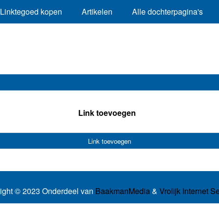
Linktegoed kopen
Artikelen
Alle dochterpagina's
Link toevoegen
Link toevoegen
ight © 2023 Onderdeel van
BaakmanMedia
&
Vrolijk Internet S